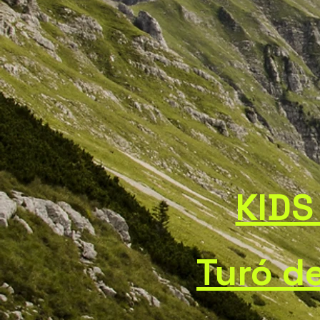
KIDS
Turó d