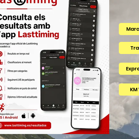
Mar
Tra
Expr
KM 