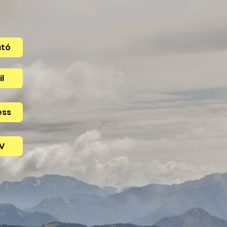
ató
il
ess
V