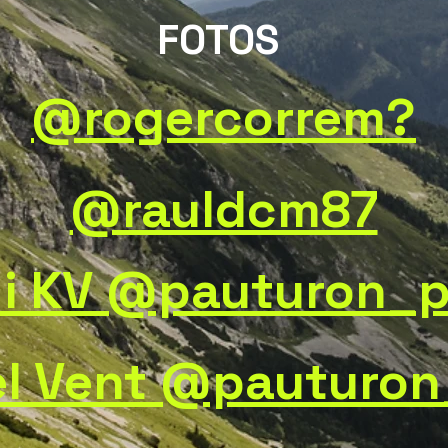
FOTOS
@rogercorrem?
@rauldcm87
 i KV @pauturon_
el Vent @pauturo