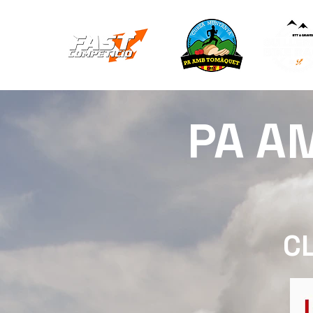
PA A
CL